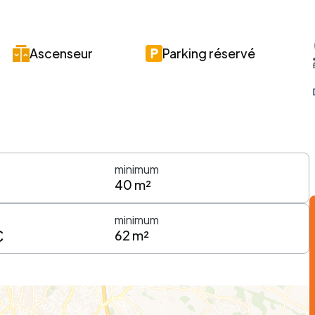
Ascenseur
Parking réservé
minimum
40 m²
minimum
€
62 m²