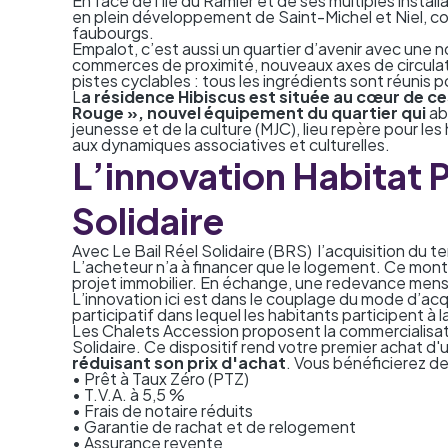
En face de l’île du Ramier et de ses multiples instal
en plein développement de Saint-Michel et Niel, const
faubourgs.
Empalot, c’est aussi un quartier d’avenir avec une n
commerces de proximité, nouveaux axes de circulat
pistes cyclables : tous les ingrédients sont réunis p
L
a résidence Hibiscus est située au cœur de ce
Rouge », nouvel équipement du quartier qui
ab
jeunesse et de la culture (MJC), lieu repère pour l
aux dynamiques associatives et culturelles.
L’innovation Habitat P
Solidaire
Avec Le Bail Réel Solidaire (BRS)
l’acquisition du t
L’acheteur n’a à financer que le logement. Ce mont
projet immobilier. En échange, une redevance mens
L’innovation ici est dans le couplage du mode d’ac
participatif
dans lequel les habitants participent 
Les Chalets Accession proposent la commercialisat
Solidaire. Ce dispositif rend votre premier achat d
réduisant son prix d'achat
. Vous bénéficierez 
• Prêt à Taux Zéro (PTZ)
• T.V.A. à 5,5 %
• Frais de notaire réduits
• Garantie de rachat et de relogement
• Assurance revente