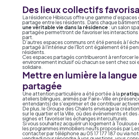
Des lieux collectifs favori
La résidence Hibiscus offre une gamme d'espaces 
partage entre les résidents. Dans chaque bâtimen
une véritable vie dans la résidence
: un salon sp
partagée permettront de favoriser les interactions e
part.
D’autres espaces communs ont été pensés à l’échell
partagé à l'intérieur de l'îlot ont également été pe
résidents.
Ces espaces partagés contribueront à renforcer le li
environnement inclusif où chacun se sent chez soi e
solidaire.
Mettre en lumière la langue 
partagée
Une attention particulière a été portée à la
pratiqu
ateliers bilingues, animés par Faire-Ville en présen
entendants) de s'exprimer et de contribuer activem
De plus, le Groupe des Chalets envisage la création
sur le quartier et la Ville, où des événements et de
signes et favoriser les échanges interculturels.
Si vous souhaitez acquérir un logement à Toulouse
les
programmes immobiliers neufs proposés par Le
contacter par téléphone au 05 17 177 187 ou
via no
vendredi pour répondre à vos questions, vous conse