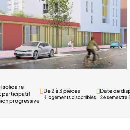
l solidaire
De 2 à 3 pièces
Date de disp
 participatif
4 logements disponibles
2e semestre 
ion progressive