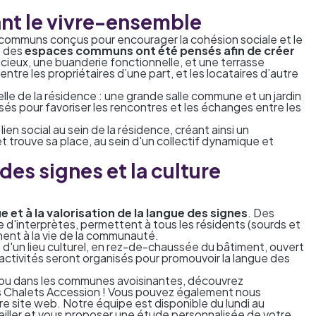
sant le vivre-ensemble
communs conçus pour encourager la cohésion sociale et le
t des
espaces communs ont été pensés afin de créer
acieux, une buanderie fonctionnelle, et une terrasse
ntre les propriétaires d’une part, et les locataires d’autre
e de la résidence : une grande salle commune et un jardin
nsés pour favoriser les rencontres et les échanges entre les
en social au sein de la résidence, créant ainsi un
t trouve sa place, au sein d'un collectif dynamique et
des signes et la culture
e et à la valorisation de la langue des signes
. Des
ce d'interprètes, permettent à tous les résidents (sourds et
ent à la vie de la communauté.
 d'un lieu culturel, en rez-de-chaussée du bâtiment, ouvert
s activités seront organisés pour promouvoir la langue des
 ou dans les communes avoisinantes, découvrez
s Chalets Accession
! Vous pouvez également nous
tre site web
. Notre équipe est disponible du lundi au
iller et vous proposer une étude personnalisée de votre