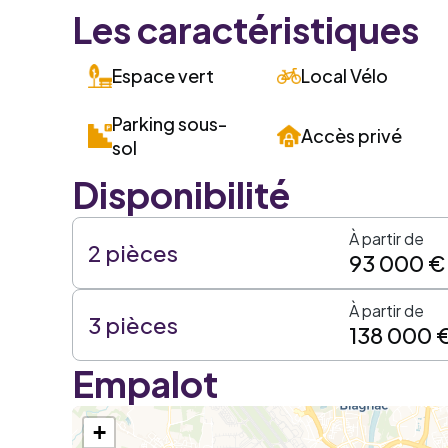
Les caractéristiques
Espace vert
Local Vélo
Parking sous-
Accès privé
sol
Disponibilité
À partir de
2 pièces
93 000 €
À partir de
3 pièces
138 000 
Empalot
+