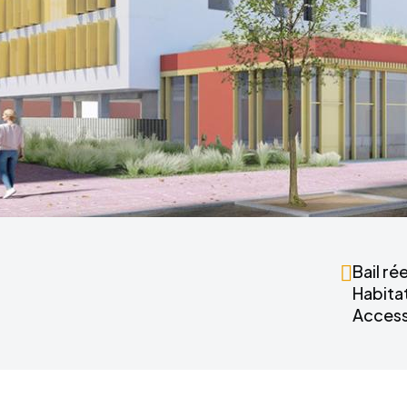
Bail rée
Habitat
Access