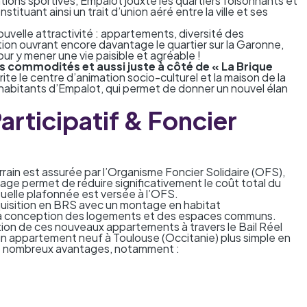
lations sportives, Empalot jouxte les quartiers foisonnants et
ituant ainsi un trait d’union aéré entre la ville et ses
ouvelle attractivité : appartements, diversité des
ion ouvrant encore davantage le quartier sur la Garonne,
our y mener une vie paisible et agréable !
s commodités et aussi juste à côté de « La Brique
rite le centre d’animation socio-culturel et la maison de la
es habitants d’Empalot, qui permet de donner un nouvel élan
articipatif & Foncier
errain est assurée par l’Organisme Foncier Solidaire (OFS),
age permet de réduire significativement le coût total du
uelle plafonnée est versée à l’OFS.
quisition en BRS avec un montage en habitat
à la conception des logements et des espaces communs.
ion de ces nouveaux appartements à travers le Bail Réel
'un appartement neuf à Toulouse (Occitanie) plus simple en
de nombreux avantages, notamment :