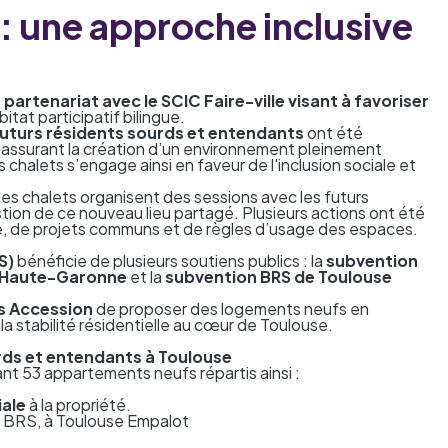
 : une approche inclusive
 partenariat avec le
SCIC Faire-ville
visant à favoriser
bitat participatif bilingue.
futurs résidents sourds et entendants
ont été
 assurant la création d’un environnement pleinement
 chalets s’engage ainsi en faveur de l'inclusion sociale et
 des chalets organisent des sessions avec les futurs
stion de ce nouveau lieu partagé. Plusieurs actions ont été
e, de projets communs et de règles d’usage des espaces.
S)
bénéficie de plusieurs soutiens publics : la
subvention
a Haute-Garonne
et la
subvention BRS de Toulouse
s Accession
de proposer des logements neufs en
t la stabilité résidentielle au cœur de Toulouse.
urds et entendants à Toulouse
nt 53 appartements neufs répartis ainsi :
iale
à la propriété.