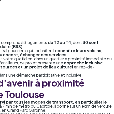
us comprend 53 logements
du T2 au T4
, dont
30 sont
idaire (BRS)
.
idéal pour ceux qui souhaitent
connaître leurs voisins,
u encore, échanger des services.
ans votre quotidien, dans un quartier à proximité immédiate du
ar ailleurs, ce projet présente une
approche inclusive
ourdes et un projet de lieu culturel
en rez-de-
ans une démarche participative et inclusive.
d’avenir à proximité
e Toulouse
i par tous les modes de transport, en particulier le
à 7 min de métro du Capitole, il donne sur un écrin de verdure
es en Grand Parc Garonne.