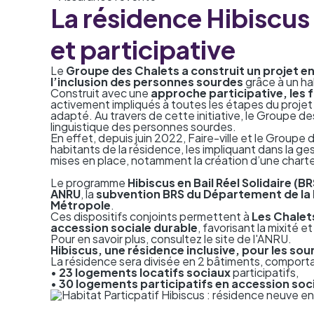
La résidence Hibiscus
et participative
Le
Groupe des Chalets a construit un projet en
l’inclusion des personnes sourdes
grâce à un
ha
Construit avec une
approche participative, les 
activement impliqués à toutes les étapes du projet
adapté. Au travers de cette initiative, le Groupe des
linguistique des personnes sourdes.
En effet, depuis juin 2022, Faire-ville et le Groupe
habitants de la résidence, les impliquant dans la ge
mises en place, notamment la création d’une chart
Le programme
Hibiscus en Bail Réel Solidaire (BR
ANRU
, la
subvention BRS du Département de l
Métropole
.
Ces dispositifs conjoints permettent à
Les Chalet
accession sociale durable
, favorisant la mixité e
Pour en savoir plus,
consultez le site de l'ANRU
.
Hibiscus, une résidence inclusive, pour les so
La résidence sera divisée en 2 bâtiments, comporta
•
23 logements locatifs sociaux
participatifs,
•
30 logements participatifs en accession soc