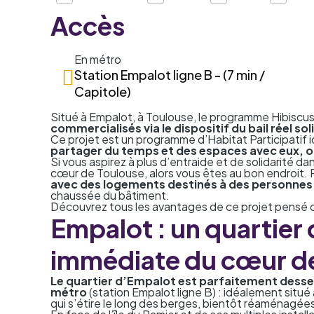
Accès
En métro
Station Empalot ligne B - (7 min /
Capitole)
Situé à Empalot, à Toulouse, le programme Hibisc
commercialisés via le
dispositif du bail réel sol
Ce projet est un programme d’Habitat Participatif 
partager du temps et des espaces avec eux, o
Si vous aspirez à plus d’entraide et de solidarité d
cœur de Toulouse, alors vous êtes au bon endroit. P
avec des logements destinés à des personnes s
chaussée du bâtiment.
Découvrez tous les avantages de ce projet pensé d
Empalot : un quartier 
immédiate du cœur d
Le quartier d’Empalot est parfaitement desserv
métro
(station Empalot ligne B) : idéalement situé 
qui s’étire le long des berges, bientôt réaménagé