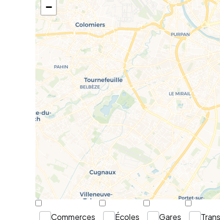
−
Commerces
Écoles
Gares
Tran