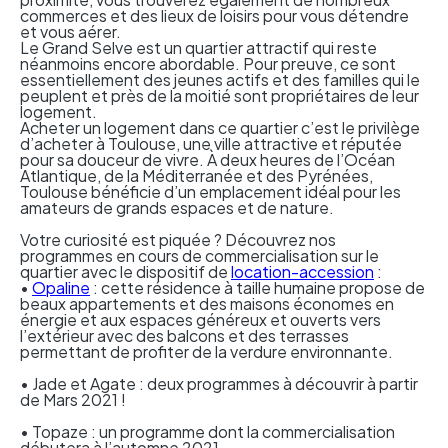
commerces et des lieux de loisirs pour vous détendre
et vous aérer.
Le Grand Selve est un quartier attractif qui reste
néanmoins encore abordable. Pour preuve, ce sont
essentiellement des jeunes actifs et des familles qui le
peuplent et près de la moitié sont propriétaires de leur
logement.
Acheter un logement dans ce quartier c’est le privilège
d’acheter à Toulouse, une ville attractive et réputée
pour sa douceur de vivre.
À
deux heures de l’Océan
Atlantique, de la Méditerranée et des Pyrénées,
Toulouse bénéficie d’un emplacement idéal pour les
amateurs de grands espaces et de nature.
Votre curiosité est piquée ? Découvrez nos
programmes en cours de commercialisation sur le
quartier avec le dispositif de
location-accession
:
•
Opaline
: cette résidence à taille humaine propose de
beaux appartements et des maisons économes en
énergie et aux espaces généreux et ouverts vers
l’extérieur avec des balcons et des terrasses
permettant de profiter de la verdure environnante.
•
Jade
et
Agate
: deux programmes à découvrir à partir
de Mars 2021 !
• Topaze : un programme dont la commercialisation
débutera à l’automne 2021.