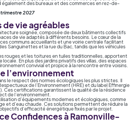
 également des bureaux et des commerces en rez-de-
r trimestre 2027
 de vie agréables
hitecture soignée, composée de deux bâtiments collectifs
’espaces de vie adaptés à différents besoins. Le cœur de la
es communs accueillants et une voirie centrale facilitant
des Sanguinettes et la rue du Bac, tandis que les véhicules
 rouges et les toitures en tuiles traditionnelles, apportent
 locale. En plus des jardins privatifs des villas, des espaces
vironnement convivial et propice à la rencontre entre voisins.
e l’environnement
s le respect des normes écologiques les plus strictes. Il
 Respectueux de l’Environnement (HRE) et du label Effinergie
)
. Ces certifications garantissent la qualité de la résidence
ect de l’environnement.
tilisation d’équipements modernes et écologiques, comme
ge et d’eau chaude. Ces solutions permettent de réduire la
jectifs d’efficacité énergétique fixés par le projet.
nce Confidences à Ramonville-