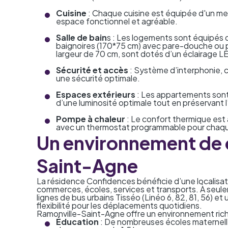
Cuisine
: Chaque cuisine est équipée d'un meu
espace fonctionnel et agréable.
Salle de bain
s : Les logements sont équipés 
baignoires (170*75 cm) avec pare-douche ou 
largeur de 70 cm, sont dotés d’un éclairage LED
Sécurité et accès
: Système d’interphonie, c
une sécurité optimale.
Espaces extérieurs
: Les appartements sont
d’une luminosité optimale tout en préservant l
Pompe à chaleur
: Le confort thermique est 
avec un thermostat programmable pour chaq
Un environnement de q
Saint-Agne
La résidence Confidences bénéficie d’une localisati
commerces, écoles, services et transports. À seulem
lignes de bus urbains Tisséo (Linéo 6, 82, 81, 56) et
flexibilité pour les déplacements quotidiens.
Ramonville-Saint-Agne offre un environnement rich
Éducation
: De nombreuses écoles maternelles