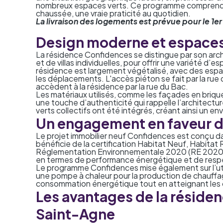
nombreux espaces verts. Ce programme comprend
chaussée, une vraie praticité au quotidien.
La livraison des logements est prévue pour le 1e
Design moderne et espaces
La résidence Confidences se distingue par son arc
et de villas individuelles, pour offrir une variété d
résidence est largement végétalisé, avec des espac
les déplacements. L'accès piéton se fait par la rue 
accèdent à la résidence par la rue du Bac.
Les matériaux utilisés, comme les façades en briques
une touche d’authenticité qui rappelle l’architecture
verts collectifs ont été intégrés, créant ainsi un en
Un engagement en faveur d
Le projet immobilier neuf Confidences est conçu dan
bénéficie de la certification Habitat Neuf, Habitat
Réglementation Environnementale 2020 (RE 2020
en termes de performance énergétique et de resp
Le programme Confidences mise également sur l’u
une pompe à chaleur pour la production de chauffa
consommation énergétique tout en atteignant les ob
Les avantages de la réside
Saint-Agne