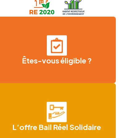
Êtes-vous éligible ?
L’offre Bail Réel Solidaire