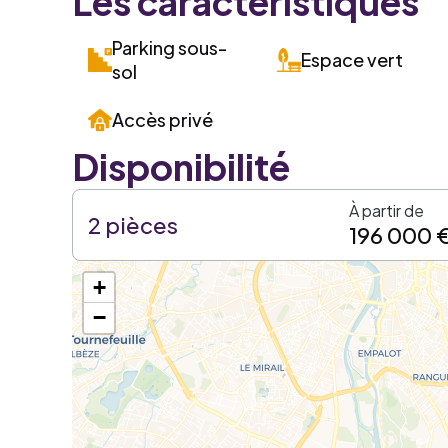
Les caractéristiques
Parking sous-
Espace vert
sol
Accès privé
Disponibilité
À partir de
2 pièces
196 000 
+
−