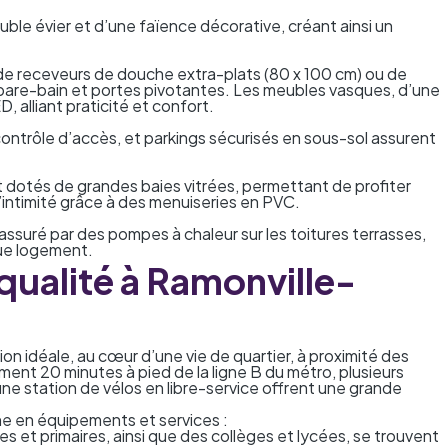
ble évier et d’une faïence décorative, créant ainsi un
de receveurs de douche extra-plats (80 x 100 cm) ou de
pare-bain et portes pivotantes. Les meubles vasques, d’une
, alliant praticité et confort.
ontrôle d’accès, et parkings sécurisés en sous-sol assurent
 dotés de grandes baies vitrées, permettant de profiter
’intimité grâce à des menuiseries en PVC.
assuré par des pompes à chaleur sur les toitures terrasses,
ue logement.
ualité à Ramonville-
on idéale, au cœur d’une vie de quartier, à proximité des
ent 20 minutes à pied de la ligne B du métro, plusieurs
 une station de vélos en libre-service offrent une grande
e en équipements et services :
 et primaires, ainsi que des collèges et lycées, se trouvent