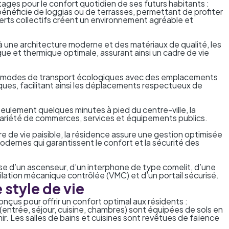
ges pour le confort quotidien de ses futurs habitants :
néficie de loggias ou de terrasses, permettant de profiter
verts collectifs créent un environnement agréable et
à une architecture moderne et des matériaux de qualité, les
ue et thermique optimale, assurant ainsi un cadre de vie
s modes de transport écologiques avec des emplacements
iques, facilitant ainsi les déplacements respectueux de
seulement quelques minutes à pied du centre-ville, la
 variété de commerces, services et équipements publics.
re de vie paisible, la résidence assure une gestion optimisée
rnes qui garantissent le confort et la sécurité des
se d’un ascenseur, d’un interphone de type comelit, d’une
ation mécanique contrôlée (VMC) et d’un portail sécurisé.
style de vie
çus pour offrir un confort optimal aux résidents :
 (entrée, séjour, cuisine, chambres) sont équipées de sols en
nir. Les salles de bains et cuisines sont revêtues de faïence