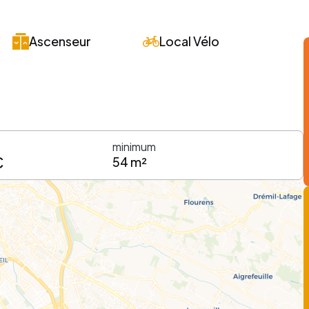
Ascenseur
Local Vélo
minimum
€
54 m²