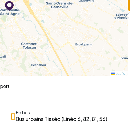
Leaflet
sport
En bus
Bus urbains Tisséo (Linéo 6, 82, 81, 56)