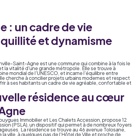
 : un cadre de vie
quillité et dynamisme
ville-Saint-Agne est une commune qui combine à la fois le
et la vitalité d'une grande métropole. Elle se trouve à
moine mondial de l'UNESCO, et incarne l'équilibre entre
ille cherche à concilier projets urbains modernes et respect
ir à ses habitants un cadre de vie agréable, confortable et
velle résidence au cœur
-Agne
ouygues Immobilier et Les Chalets Accession, propose 12
ssion (PSLA)
, un dispositif qui permet à de nombreux foyers
tageuses. La résidence se trouve au 46 avenue Tolosane,
la ville, à quelques pas de l'Hôtel de Ville et proche de