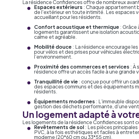
La résidence Confidences offre de nombreux avanta
Espaces extérieurs
: Chaque appartement bé
de l'extérieur en toute intimité. Les espaces 
accueillant pour les résidents.
Confort acoustique et thermique
: Grâce 
logements garantissent une isolation acoustiq
calme et agréable.
Mobilité douce
: La résidence encourage le
pour vélos et des prises pour véhicules électr
l’environnement.
Proximité des commerces et services
: À 
résidence offre un accès facile à une grande
Tranquillité de vie
: conçue pour offrir un cad
des espaces communs et des équipements mode
résidents.
Équipements modernes
: L’immeuble dispo
gestion des déchets performante, d’une ventil
Un logement adapté à votre 
Les logements de la résidence Confidences sont con
Revêtements de sol
: Les pièces principales
PVC, à la fois esthétiques et faciles à entrete
moderne (20*60 cm ou 33*55 cm).