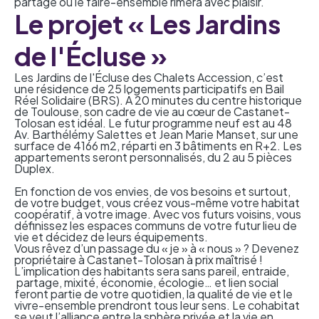
partagé où le faire-ensemble rimera avec plaisir.
Le projet « Les Jardins
de l'Écluse »
Les Jardins de l'Écluse des Chalets Accession, c’est
une résidence de 25 logements participatifs en
Bail
Réel Solidaire (BRS).
À 20 minutes du centre historique
de Toulouse, son cadre de vie au cœur de Castanet-
Tolosan est idéal. Le futur programme neuf est au 48
Av. Barthélémy Salettes et Jean Marie Manset, sur une
surface de 4166 m2, réparti en 3 bâtiments en R+2. Les
appartements seront personnalisés, du 2 au 5 pièces
Duplex.
En fonction de vos envies, de vos besoins et surtout,
de votre budget, vous créez vous-même votre habitat
coopératif, à votre image. Avec vos futurs voisins, vous
définissez les espaces communs de votre futur lieu de
vie et décidez de leurs équipements.
Vous rêvez d’un passage du « je » à « nous » ? Devenez
propriétaire à Castanet-Tolosan à prix maîtrisé !
L’implication des habitants sera sans pareil, entraide,
partage, mixité, économie, écologie… et lien social
feront partie de votre quotidien, la qualité de vie et le
vivre-ensemble prendront tous leur sens. Le cohabitat
se veut l’alliance entre la sphère privée et la vie en