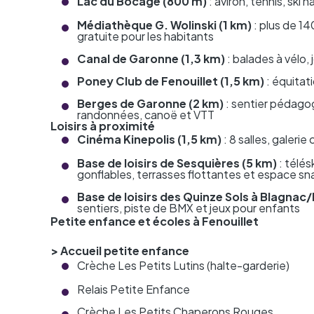
Lac du Bocage (800 m)
: aviron, tennis, ski 
Médiathèque G. Wolinski (1 km)
: plus de 14
gratuite pour les habitants
Canal de Garonne (1,3 km)
: balades à vélo
Poney Club de Fenouillet (1,5 km)
: équitat
Berges de Garonne (2 km)
: sentier pédagog
randonnées, canoë et VTT
Loisirs à proximité
Cinéma Kinepolis (1,5 km)
: 8 salles, galer
Base de loisirs de Sesquières (5 km)
: télés
gonflables, terrasses flottantes et espace sn
Base de loisirs des Quinze Sols à Blagnac/
sentiers, piste de BMX et jeux pour enfants
Petite enfance et écoles à Fenouillet
> Accueil petite enfance
Crèche Les Petits Lutins (halte-garderie)
Relais Petite Enfance
Crèche Les Petits Chaperons Rouges