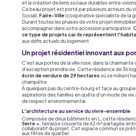
et la création de liens sociaux durables entre voisin
Ce beau projet est porté par plusieurs acteurs du v
Social),
Faire-Ville
(coopérative spécialiste de la g
Durant toutes les phases de votre projet immobilier
accompagner dans votre
accession participative
.
C
ce type de projets car ils représentent l'habit
aux défis actuels du logement.
Un projet résidentiel innovant aux p
C'est aux portes de la ville rose, dans la charmante
d'exception prendra vie. Cette résidence de 36 lo
écrin de verdure de 29 hectares
où se mêlent ha
champêtre.
À quelques pas du centre-bourg et face au groupe 
aspirations des familles en quête d'un mode de vie a
de respect environnemental.
L'architecture au service du vivre-ensemble
Composée de deux bâtiments en L, cette résidence pr
Serre »
, terrasse couverte de 62 m² partagée entre
collaboratif du projet. Cet espace commun se prêt
aux fêtes de quartier.