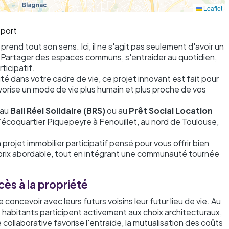
Leaflet
sport
if prend tout son sens. Ici, il ne s'agit pas seulement d'avoir un
ns. Partager des espaces communs, s'entraider au quotidien,
ticipatif.
ité dans votre cadre de vie, ce projet innovant est fait pour
vorise un mode de vie plus humain et plus proche de vos
 au
Bail Réel Solidaire (BRS)
ou au
Prêt Social Location
l’écoquartier Piquepeyre à Fenouillet, au nord de Toulouse,
ojet immobilier participatif pensé pour vous offrir bien
n prix abordable, tout en intégrant une communauté tournée
ccès à la propriété
 concevoir avec leurs futurs voisins leur futur lieu de vie. Au
 habitants participent activement aux choix architecturaux,
laborative favorise l'entraide, la mutualisation des coûts