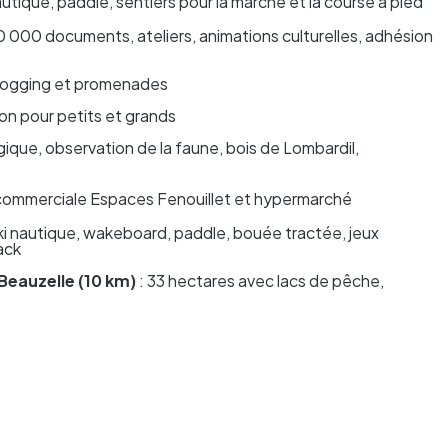
nautique, paddle, sentiers pour la marche et la course à pied
0 000 documents, ateliers, animations culturelles, adhésion
, jogging et promenades
ion pour petits et grands
ique, observation de la faune, bois de Lombardil,
ie commerciale Espaces Fenouillet et hypermarché
ki nautique, wakeboard, paddle, bouée tractée, jeux
ack
Beauzelle (10 km)
: 33 hectares avec lacs de pêche,