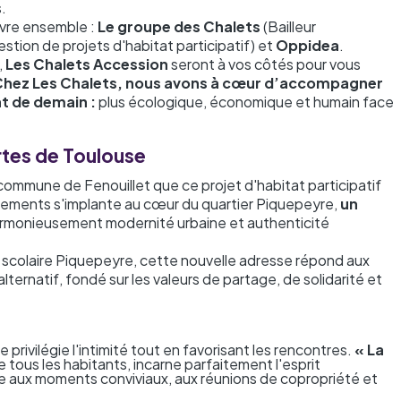
s.
ivre ensemble :
Le groupe des Chalets
(Bailleur
estion de projets d'habitat participatif) et
Oppidea
.
,
Les Chalets Accession
seront à vos côtés pour vous
hez Les Chalets, nous avons à cœur d’accompagner
at de demain :
plus écologique, économique et humain face
ortes de Toulouse
 commune de Fenouillet que ce projet d'habitat participatif
gements s'implante au cœur du quartier Piquepeyre,
un
rmonieusement modernité urbaine et authenticité
scolaire Piquepeyre, cette nouvelle adresse répond aux
lternatif, fondé sur les valeurs de partage, de solidarité et
ivilégie l'intimité tout en favorisant les rencontres.
« La
 tous les habitants, incarne parfaitement l'esprit
e aux moments conviviaux, aux réunions de copropriété et