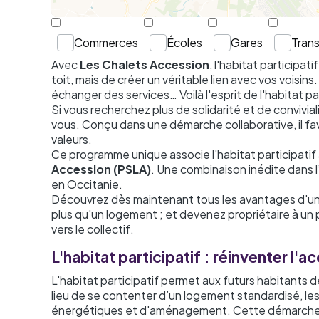
Commerces
Écoles
Gares
Tran
Avec
Les Chalets Accession
, l'habitat participat
toit, mais de créer un véritable lien avec vos voisi
échanger des services… Voilà l'esprit de l'habitat par
Si vous recherchez plus de solidarité et de convivial
vous. Conçu dans une démarche collaborative, il fa
valeurs.
Ce programme unique associe l'habitat participatif
Accession (PSLA)
. Une combinaison inédite dans 
en Occitanie.
Découvrez dès maintenant tous les avantages d'un pr
plus qu'un logement ; et devenez propriétaire à u
vers le collectif.
L'habitat participatif : réinventer l'a
L'habitat participatif permet aux futurs habitants de
lieu de se contenter d’un logement standardisé, les
énergétiques et d'aménagement. Cette démarche col