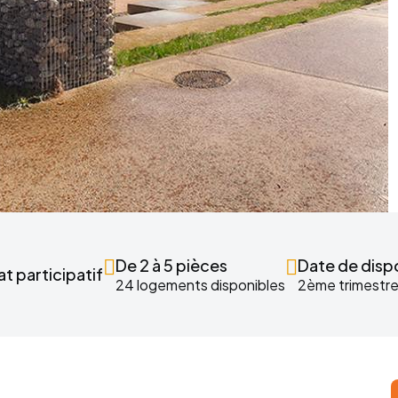
De 2 à 5 pièces
Date de dispo
t participatif
24 logements disponibles
2ème trimestr