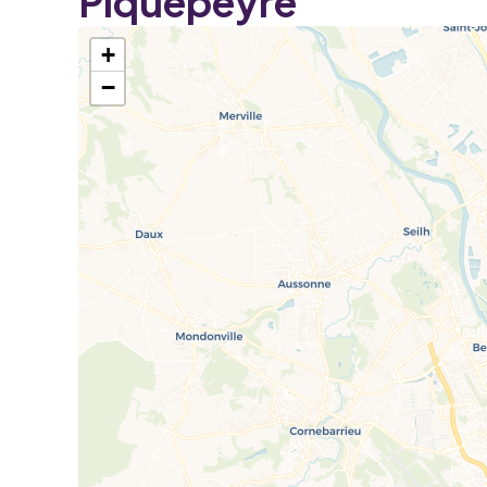
Piquepeyre
+
−