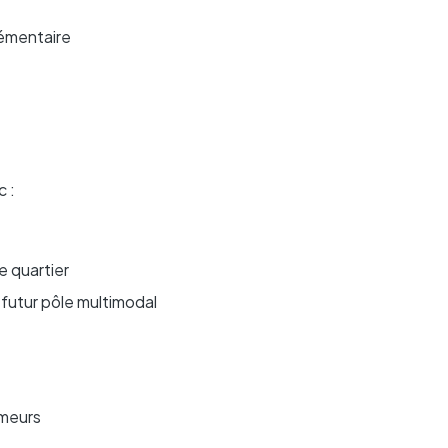
lémentaire
 :
e quartier
 futur pôle multimodal
imeurs