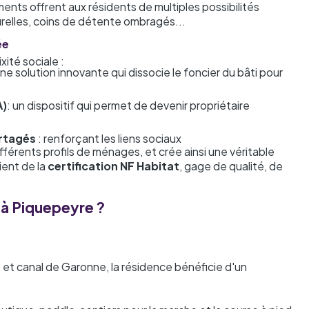
nts offrent aux résidents de multiples possibilités
turelles, coins de détente ombragés...
ée
xité sociale :
une solution innovante qui dissocie le foncier du bâti pour
A)
: un dispositif qui permet de devenir propriétaire
rtagés
: renforçant les liens sociaux
différents profils de ménages, et crée ainsi une véritable
ient de la
certification NF Habitat
, gage de qualité, de
f à Piquepeyre ?
et canal de Garonne, la résidence bénéficie d'un