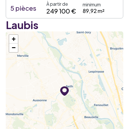
À partir de
minimum
5 pièces
249 100 €
89,92 m²
Laubis
+
−