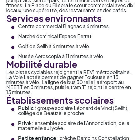
pumptrack, skate-park, terrain multisports et agrès de
fitness. La Place du Fil sera le cœur commercial avec dix
locaux, une supérette, des restaurants et des cafés.
Services environnants
Centre commercial Blagnac à 6 minutes
Marché dominical Espace Ferrat
Golf de Seilh à 6 minutes à vélo
Musée Aeroscopia à 11 minutes à vélo
Mobilité durable
Les pistes cyclables rejoignent la REV1 métropolitaine.
La Voie Lactée permet de gagner Toulouse en 15
minutes à vélo. La ligne de bus 30 relie l’aéroport au
MEETT en 3 minutes, puis le tram T1 rejoint le centre en
15 minutes.
Établissements scolaires
Public
: groupe scolaire Léonard de Vinci (Seilh),
collège de Beauzelle proche
Privé
: ensemble scolaire de l’Annonciation, de la
maternelle au lycée
Petite enfance
: crèche Bambins Constellation,