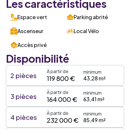
Les caractéristiques
Espace vert
Parking abrité
Ascenseur
Local Vélo
Accès privé
Disponibilité
À partir de
minimum
2 pièces
119 800 €
43,28 m²
À partir de
minimum
3 pièces
164 000 €
63,41 m²
À partir de
minimum
4 pièces
232 000 €
85,49 m²