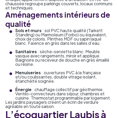
chaussée regroupe parkings couverts, locaux communs
et techniques.
Aménagements intérieurs de
qualité
Sols et murs
: sol PVC haute qualité (Tarkett
Standing) ou Marmoleum (Forbo) ou équivalent,
choix de coloris. Plinthes MDF ou sapin laqué
blanc. Faïence en grès dans les salles d’eau.
Sanitaires
: sèche-serviette blanc. Meuble
vasque avec rangements, miroir et applique.
Baignoire ou receveur de douche en grès émaillé
ou résine.
Menuiseries
: ouvertures PVC à la française
et/ou coulissantes, double vitrage isolant,
étanchéité soignée.
Énergie
: chauffage collectif par géothermie.
Ventilo-convecteurs dans séjour, chambres et
cuisine. Thermostat programmable par logement.
Les jardins paysagers créent un écrin de verdure
agréable en toute saison.
L’écoquartier Laubis à