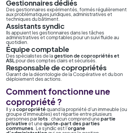
Gestionnaires dédiés
Des gestionnaires expérimentés, formés régulièrement
aux problématiques juridiques, administratives et
techniques du bâtiment.
Assistants syndic
Ils appuient les gestionnaires dans les tâches
administratives et comptables pour un suivi fluide au
quotidien.
Équipe comptable
Des spécialistes de la
gestion de copropriétés et
ASL
pour des comptes clairs et sécurisés.
Responsable de copropriétés
Garant de la déontologie de la Coopérative et du bon
déploiement des actions.
Comment fonctionne une
copropriété ?
Il y a
copropriété
quand la propriété d’un immeuble (ou
groupe d’immeubles) est répartie entre plusieurs
personnes par
lots
: chacun comprend une
partie
privative
et une
quote-part des parties
communes
. Le syndic est l’
organe
d’administration
qui en assure la gestion.