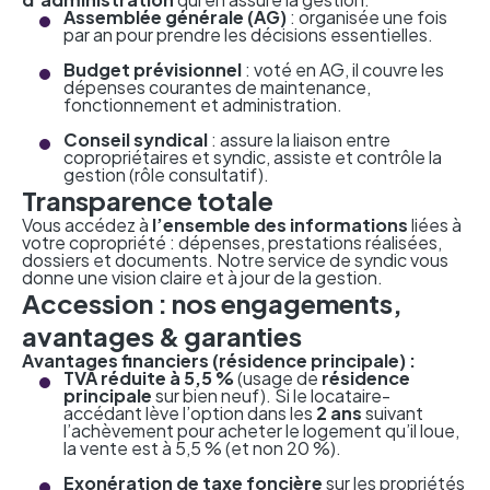
Assemblée générale (AG)
: organisée une fois
par an pour prendre les décisions essentielles.
Budget prévisionnel
: voté en AG, il couvre les
dépenses courantes de maintenance,
fonctionnement et administration.
Conseil syndical
: assure la liaison entre
copropriétaires et syndic, assiste et contrôle la
gestion (rôle consultatif).
Transparence totale
Vous accédez à
l’ensemble des informations
liées à
votre copropriété : dépenses, prestations réalisées,
dossiers et documents. Notre service de syndic vous
donne une vision claire et à jour de la gestion.
Accession : nos engagements,
avantages & garanties
Avantages financiers (résidence principale) :
TVA réduite à 5,5 %
(usage de
résidence
principale
sur bien neuf). Si le locataire-
accédant lève l’option dans les
2 ans
suivant
l’achèvement pour acheter le logement qu’il loue,
la vente est à 5,5 % (et non 20 %).
Exonération de taxe foncière
sur les propriétés