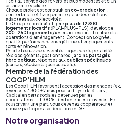
il agit au service des foyers les plus modestes et d’un
urbanisme équilibré.
Chaque projet est construit en
co-production
:
concertation et transparence pour des solutions
adaptées aux collectivités.
Le Groupe construit et gère
plus de 12 800
logements locatifs
(PLAI-PLUS-PLS), développe
200–250 logements/an
en accession et réalise des
opérations d’aménagement. Conception soignée,
qualité, performance énergétique et engagements
forts en rénovation.
Pour le bien-vivre ensemble : agences de proximité,
rôle des gérants/gestionnaires,
jardins partagés
,
fibre optique
, réponses aux
publics spécifiques
(seniors, étudiants, jeunes actifs).
Membre de la fédération des
COOP’HLM
Les Coop’HLM favorisent l’accession des ménages (ex.
revenus < 3 800 €/mois pour un foyer de 4 pers.).
Capital en parts sociales détenues par les
coopérateurs, et 100 % des bénéfices réinvestis. En
souscrivant une part, vous devenez coopérateur et
pouvez participer aux décisions en AG.
Notre organisation