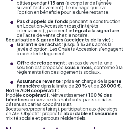
bâties pendant
15 ans
(à compter de l’année
suivant l’achèvement). Le ménage qui lève
l’option en bénéficie pour la durée restante.
Pas d’appels de fonds
pendant la construction
en Location-Accession (pas d’intérêts
intercalaires) ; paiement
intégral à la signature
de l’acte de vente chez le notaire.
Sécurisation & garanties (accidents de la vie) :
Garantie de rachat
: jusqu’à
15 ans
après la
levée d’option, Les Chalets Accession s’engagent
à racheter le logement.
Offre de relogement
: en cas de vente, une
solution est proposée
sous 6 mois
, conforme à la
réglementation des logements sociaux.
Assurance revente
: prise en charge de la
perte
financière
dans la limite de
20 %
et de
28 000 €
.
Notre ADN coopératif :
Modèle
coopératif
, réinvestissement
100 % des
bénéfices
au service des habitants, parts sociales
détenues par les coopérateurs
(locataires/propriétaires), participation aux décisions
en AG. Objectif : propriété
abordable et sécurisée
,
mixité sociale et parcours résidentiels.